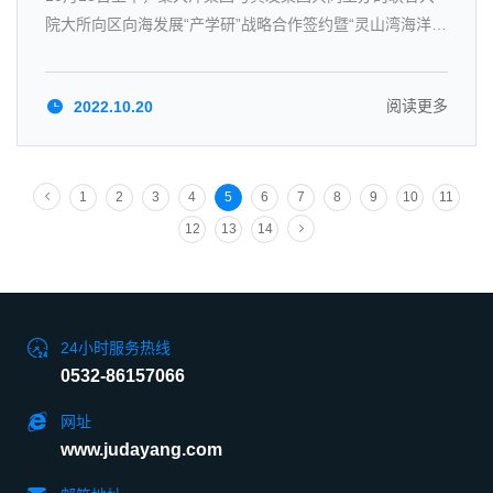
院大所向区向海发展“产学研”战略合作签约暨“灵山湾海洋产
业技术协同创新交流中心”启动仪式在聚大洋海洋科技大厦
12楼多功能厅隆重举行。
阅读更多
2022.10.20
1
2
3
4
5
6
7
8
9
10
11
12
13
14
24小时服务热线
0532-86157066
网址
www.judayang.com