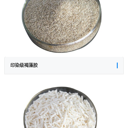
印染级褐藻胶