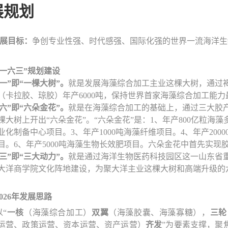
展规划
目标：
争创专业性强、时代感强、国际化强的世界一流海洋生
“一六三”规划建设
“一”即“一棵大树”。
就是发展海藻综合加工主业这棵大树，通过褐
（卡拉胶、琼胶）年产6000吨，保持世界首家海藻综合加工能
“六”即“六朵金花”。
就是在海藻综合加工的基础上，通过三大胶
棵大树上开出“六朵金花”。“六朵金花”是：1、年产800亿粒海藻
业化制备中心项目。3、年产1000吨海藻纤维项目。4、年产2000
目。6、年产5000吨海藻生物长效肥项目。六朵金花中首先实现
“三”即“三大动力”。
就是通过海洋生物医药科技园区这一山东省
大洋商学院文化阵地建设，为聚大洋主业这棵大树和高端升级的
2026年发展思路
以“
一核
（海藻综合加工）
双翼
（海藻胶囊、海藻寡糖），
三轮
运营、政策运营、资本运营、资产运营）
齐发
”为要素支撑，聚