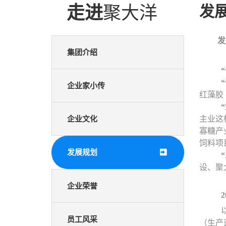
走进
聚大洋
发
发展
集团介绍
企业家小传
红藻胶
企业文化
主业这
寡糖产
饲料项
发展规划
设、聚
企业荣誉
员工风采
（生产