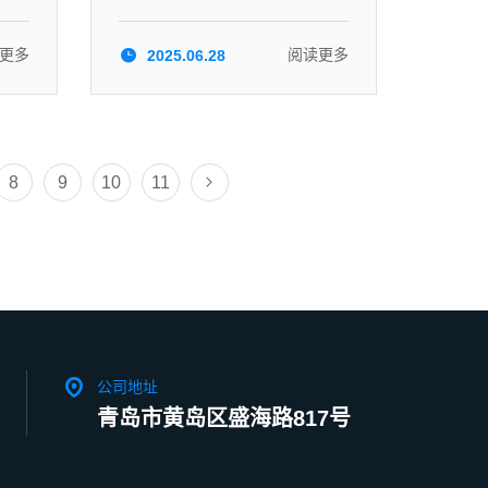
交流中心迎来了首批客人——苏州
外国语学校100名朝气蓬勃的小学
更多
阅读更多
2025.06.28
生，他们在这里开启了一场别开生
面的科普教育之旅。
8
9
10
11
公司地址
青岛市黄岛区盛海路817号