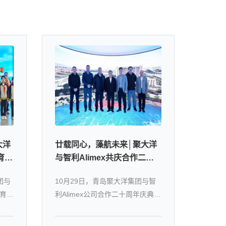
大洋
廿载同心，藻航未来│聚大洋
育实
与智利Alimex共庆合作二十
周年，共启战略新程！
团与
10月29日，青岛聚大洋集团与智
育实
利Alimex公司合作二十周年庆典暨
战略升级论坛，在聚大洋灵山湾交
流中心圆满落幕，双方核心团队、