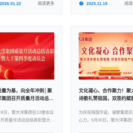
阅读更多
阅读
2026.01.22
2025.11.19
质量为基，向全年冲刺│聚
文化凝心、合作聚力！聚
洋集团召开质量月活动总结
诗歌礼赞祖国，双签约赋
彰暨大干第四季度动员会
业升级
月8日，聚大洋集团在12楼会议
为庆祝祖国华诞，凝聚集团员
召开质量月活动总结表彰暨大干
心力，9月30日，聚大洋集团
四季度动员会，全体管理后勤、
楼会议室隆重举办庆十一诗歌