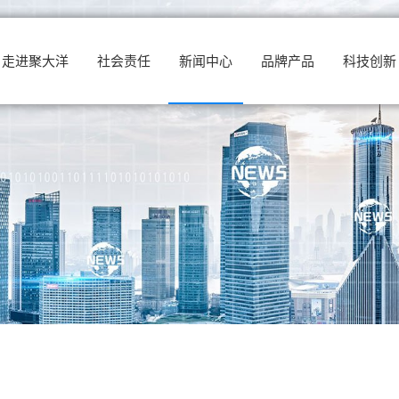
走进聚大洋
社会责任
新闻中心
品牌产品
科技创新