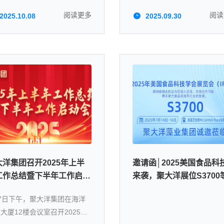
产骨干及受表彰人员齐聚一堂，
比赛，以文化厚植情怀；随后
阅读更多
阅读
2025.10.08
2025.09.30
决胜全年目标凝聚力量。会议由
了重要的签约仪式，以合作擘
团总经理吴年喜主持。
来，为国庆佳节赋予“文化凝
产业赋能”的双重意义。全体
后勤、生产骨干及签约单位有
导参加了活动。
大洋集团召开2025年上半
邀请函│2025美国食品科
工作总结暨下半年工作启动
来袭，聚大洋展位S3700
您！
7日下午，聚大洋集团在海洋
大厦12楼会议室召开2025年