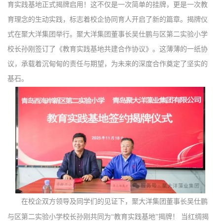
育实践基地正式揭牌启用！这不仅是一次简单的挂牌，更是一次教
育理念的生动实践，标志着校企协同育人开启了新的篇章。揭牌仪
式在聚大洋集团举行。聚大洋集团董事长吴仕鹏与区第二实验小学
校长孙刚签订了《教育实践基地共建合作协议》。这薄薄的一纸协
议，承载着沉甸甸的责任与期望，为未来的深度合作奠定了坚实的
基石。
在校企双方领导及同学们的见证下，聚大洋集团
董事长
吴仕鹏
与区第二实验小学
校长
孙刚共同为
“教育实践基地”揭牌！ 当红绸揭