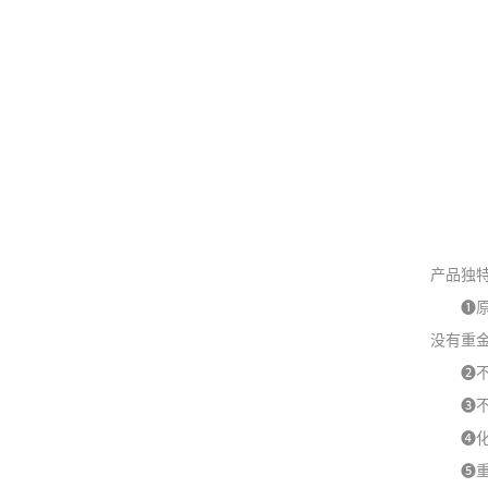
产品独
❶原料
没有重金
❷不添
❸不需
❹化学
❺重金