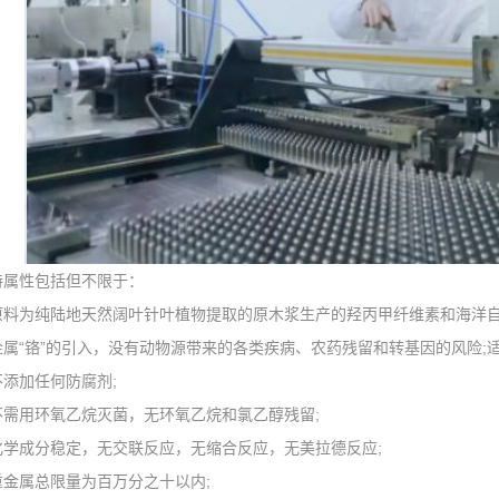
特属性包括但不限于：
为纯陆地天然阔叶针叶植物提取的原木浆生产的羟丙甲纤维素和海洋自
属“铬”的引入，没有动物源带来的各类疾病、农药残留和转基因的风险;适
加任何防腐剂;
用环氧乙烷灭菌，无环氧乙烷和氯乙醇残留;
成分稳定，无交联反应，无缩合反应，无美拉德反应;
属总限量为百万分之十以内;