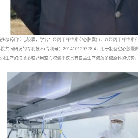
藻多糖药用空心胶囊，学名：羟丙甲纤维素空心胶囊(I)，以羟丙甲纤维
院共同研发的专利技术(专利号：201410129728.4，用于制备空心胶
生产的海藻多糖药用空心胶囊不仅具有自主生产海藻多糖原料的优势，
。