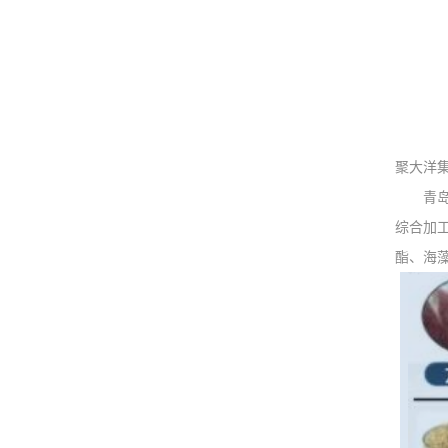
聚大洋
青岛聚
综合加
酯、海