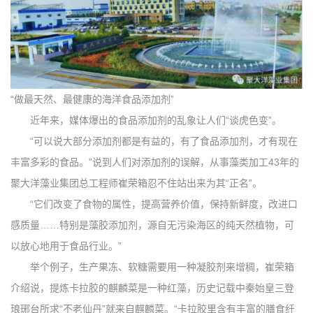
“做最天然、最健康的海洋食品添加剂”
近年来，媒体爆出的食品添加剂的乱象让人们“谈虎色变”。
“可以说大部分添加剂都是有益的，有了食品添加剂，才有现在
丰富多彩的食品。”说到人们对添加剂的误解，从事藻类加工43年的
聚大洋藻业集团总工程师崔荣箱忍不住站出来为其“正名”。
“它们改变了食物的属性，提高营养价值，保持新鲜度，改进口
感质量……特别是藻胶添加剂，源自无污染海区的纯天然植物，可
以放心地用于食品行业。”
举个例子，生产果冻、软糖需要用一种凝胶剂来增稠，崔荣箱
介绍说，提炼卡拉胶的麒麟菜是一种红藻，历史记载中秦始皇三登
琅琊台所求“不老仙丹”就来自麒麟菜。“卡拉胶里含有丰富的膳食纤