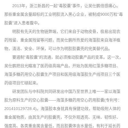
2013年，浙江新昌的一起“毒胶囊”事件，让吴仕鹏倍感痛心。
那些重金属含量超标的工业明胶流入黑心企业，被制成9000万粒“毒
胶囊”进入患者腹中。
明胶有先天的生物链弊端，它们来自于动物皮骨，极易出现农
药残留、重金属残留等问题，而吴仕鹏所热爱的海藻胶来自海洋植
物，清洁、安全、环保，可以作为明胶胶囊壳的完美替代品。
要遏制“毒胶囊”的流通，就必须推动胶囊产品的变革。这一次，
吴仕鹏把目光瞄准了医药级高端产品，开始为医用红藻多糖项目、
海藻多糖药用空心胶囊生产项目和医用级海藻胶生产线项目三个医
药级项目忙碌起来。
研发团队与中科院共同研发出中国乃至世界上唯一一家以海藻
胶为原料生产的空心胶囊——海藻多糖药用空心药用胶囊(专利号：
201410129728.4)。海藻胶本身就具有保健功效，帮助吸附人体的
重金属物质，由其生产的胶囊壳，不仅外观透亮、无味、韧性好、
强度高、各类重金属含量低，而且胶囊体含水量低，有利于延长药