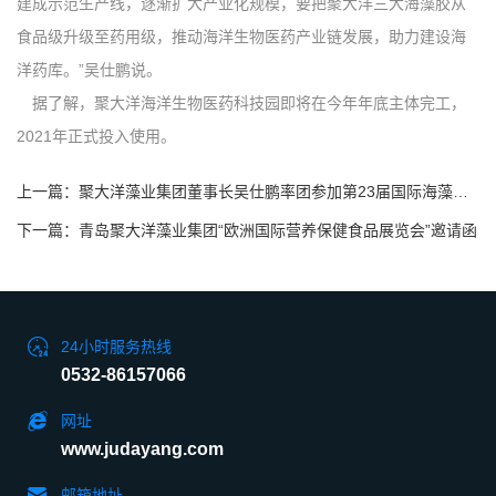
建成示范生产线，逐渐扩大产业化规模，要把聚大洋三大海藻胶从
食品级升级至药用级，推动海洋生物医药产业链发展，助力建设海
洋药库。”吴仕鹏说。
据了解，聚大洋海洋生物医药科技园即将在今年年底主体完工，
2021年正式投入使用。
上一篇：聚大洋藻业集团董事长吴仕鹏率团参加第23届国际海藻大会
下一篇：青岛聚大洋藻业集团“欧洲国际营养保健食品展览会”邀请函
24小时服务热线
0532-86157066
网址
www.judayang.com
邮箱地址