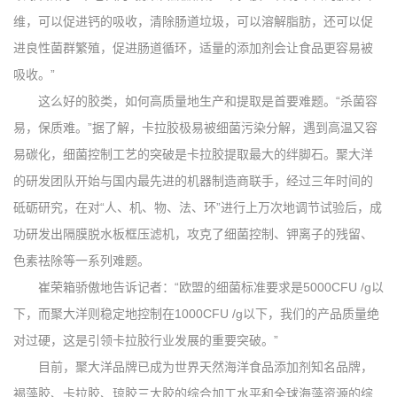
维，可以促进钙的吸收，清除肠道垃圾，可以溶解脂肪，还可以促
进良性菌群繁殖，促进肠道循环，适量的添加剂会让食品更容易被
吸收。”
这么好的胶类，如何高质量地生产和提取是首要难题。“杀菌容
易，保质难。”据了解，卡拉胶极易被细菌污染分解，遇到高温又容
易碳化，细菌控制工艺的突破是卡拉胶提取最大的绊脚石。聚大洋
的研发团队开始与国内最先进的机器制造商联手，经过三年时间的
砥砺研究，在对“人、机、物、法、环”进行上万次地调节试验后，成
功研发出隔膜脱水板框压滤机，攻克了细菌控制、钾离子的残留、
色素祛除等一系列难题。
崔荣箱骄傲地告诉记者：“欧盟的细菌标准要求是5000CFU /g以
下，而聚大洋则稳定地控制在1000CFU /g以下，我们的产品质量绝
对过硬，这是引领卡拉胶行业发展的重要突破。”
目前，聚大洋品牌已成为世界天然海洋食品添加剂知名品牌，
褐藻胶、卡拉胶、琼胶三大胶的综合加工水平和全球海藻资源的综