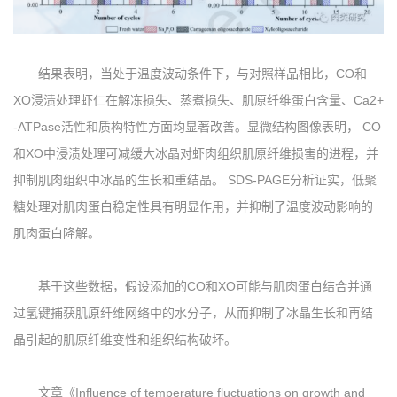
结果表明，当处于温度波动条件下，与对照样品相比，CO和
XO浸渍处理虾仁在解冻损失、蒸煮损失、肌原纤维蛋白含量、Ca2+
-ATPase活性和质构特性方面均显著改善。显微结构图像表明， CO
和XO中浸渍处理可减缓大冰晶对虾肉组织肌原纤维损害的进程，并
抑制肌肉组织中冰晶的生长和重结晶。 SDS-PAGE分析证实，低聚
糖处理对肌肉蛋白稳定性具有明显作用，并抑制了温度波动影响的
肌肉蛋白降解。
基于这些数据，假设添加的CO和XO可能与肌肉蛋白结合并通
过氢键捕获肌原纤维网络中的水分子，从而抑制了冰晶生长和再结
晶引起的肌原纤维变性和组织结构破坏。
文章《Influence of temperature fluctuations on growth and