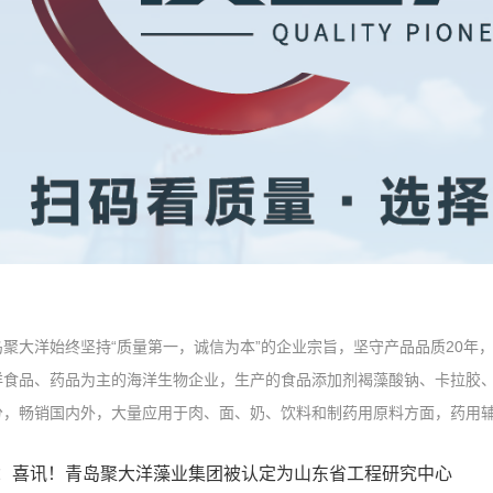
岛聚大洋始终坚持“质量第一，诚信为本”的企业宗旨，坚守产品品质20年
洋食品、药品为主的海洋生物企业，生产的食品添加剂褐藻酸钠、卡拉胶
分，畅销国内外，大量应用于肉、面、奶、饮料和制药用原料方面，药用
：喜讯！青岛聚大洋藻业集团被认定为山东省工程研究中心